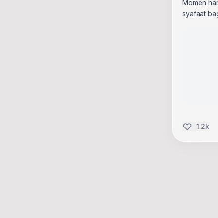
Momen har
syafaat ba
1.2k