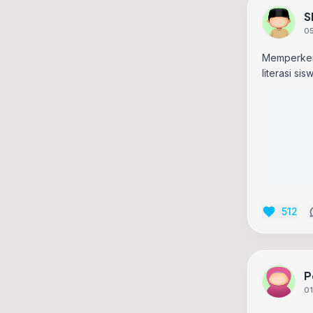
S
05
Memperkena
literasi si
512
P
01