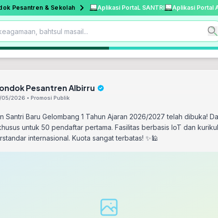
dok Pesantren & Sekolah
Aplikasi PortaL SANTRI
Aplikasi Portal
ondok Pesantren Albirru
/05/2026 • Promosi Publik
n Santri Baru Gelombang 1 Tahun Ajaran 2026/2027 telah dibuka! D
husus untuk 50 pendaftar pertama. Fasilitas berbasis IoT dan kuriku
standar internasional. Kuota sangat terbatas! ✨🕌