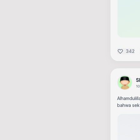
342
S
10
Alhamdulill
bahwa seko