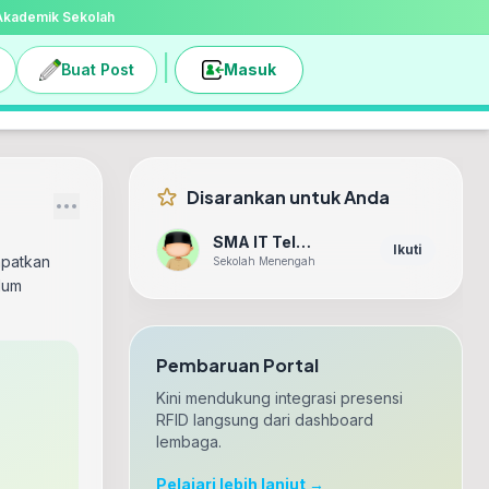
 Akademik Sekolah
|
Buat Post
Masuk
Disarankan untuk Anda
SMA IT Teladan
Ikuti
apatkan
Sekolah Menengah
lum
Pembaruan Portal
Kini mendukung integrasi presensi
RFID langsung dari dashboard
lembaga.
Pelajari lebih lanjut →