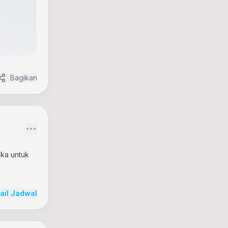
Bagikan
uka untuk
tail Jadwal