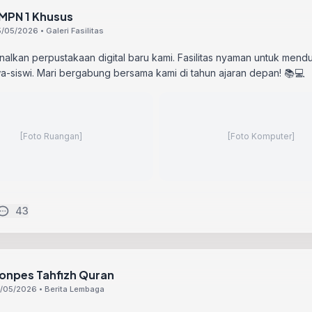
MPN 1 Khusus
/05/2026 • Galeri Fasilitas
lkan perpustakaan digital baru kami. Fasilitas nyaman untuk mend
swa-siswi. Mari bergabung bersama kami di tahun ajaran depan! 📚💻
[Foto Ruangan]
[Foto Komputer]
43
onpes Tahfizh Quran
/05/2026 • Berita Lembaga