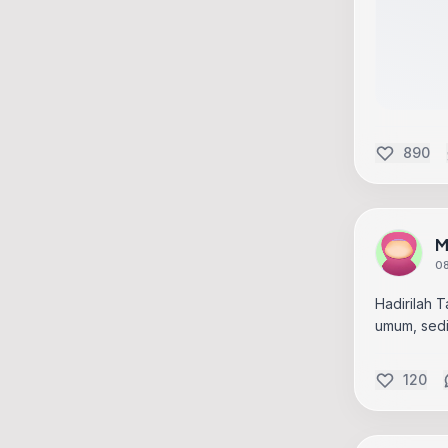
890
M
08
Hadirilah 
umum, sedi
120