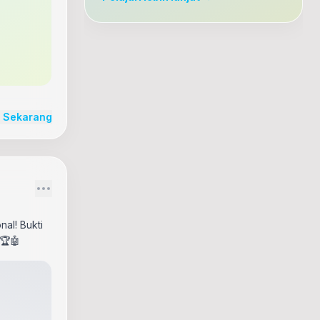
r Sekarang
nal! Bukti
🏆🤖