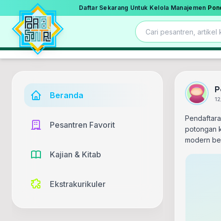
Daftar Sekarang Untuk Kelola Manajemen
Pon
P
Beranda
12
Pendaftara
Pesantren Favorit
potongan k
modern ber
Kajian & Kitab
Ekstrakurikuler