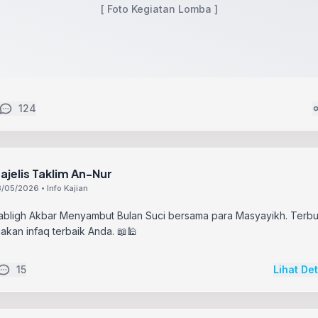
[ Foto Kegiatan Lomba ]
124
ajelis Taklim An-Nur
/05/2026 • Info Kajian
Tabligh Akbar Menyambut Bulan Suci bersama para Masyayikh. Terb
akan infaq terbaik Anda. 📖🕌
15
Lihat De