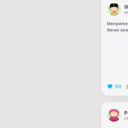
S
05
Memperkena
literasi si
512
P
01