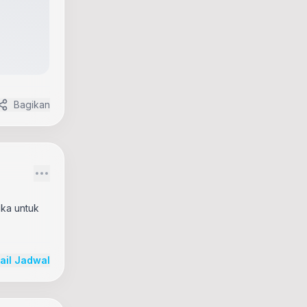
Bagikan
uka untuk
tail Jadwal