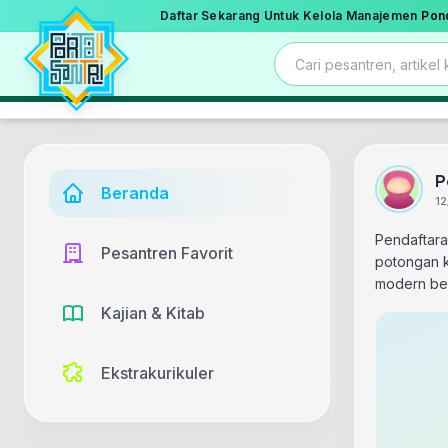
Daftar Sekarang Untuk Kelola Manajemen
Pon
P
Beranda
12
Pendaftara
Pesantren Favorit
potongan k
modern ber
Kajian & Kitab
Ekstrakurikuler