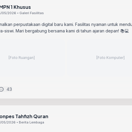
MPN 1 Khusus
/05/2026 • Galeri Fasilitas
lkan perpustakaan digital baru kami. Fasilitas nyaman untuk mend
swa-siswi. Mari bergabung bersama kami di tahun ajaran depan! 📚💻
[Foto Ruangan]
[Foto Komputer]
43
onpes Tahfizh Quran
/05/2026 • Berita Lembaga