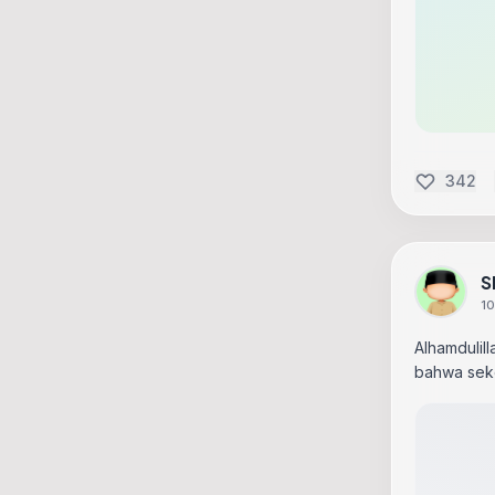
342
S
10
Alhamdulill
bahwa seko