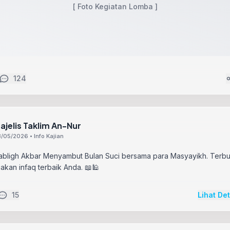
[ Foto Kegiatan Lomba ]
124
ajelis Taklim An-Nur
/05/2026 • Info Kajian
Tabligh Akbar Menyambut Bulan Suci bersama para Masyayikh. Terb
akan infaq terbaik Anda. 📖🕌
15
Lihat De