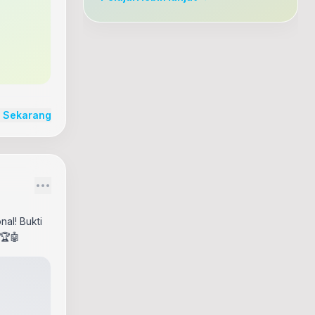
r Sekarang
nal! Bukti
🏆🤖