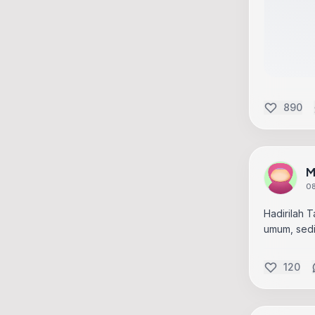
890
M
08
Hadirilah 
umum, sedi
120