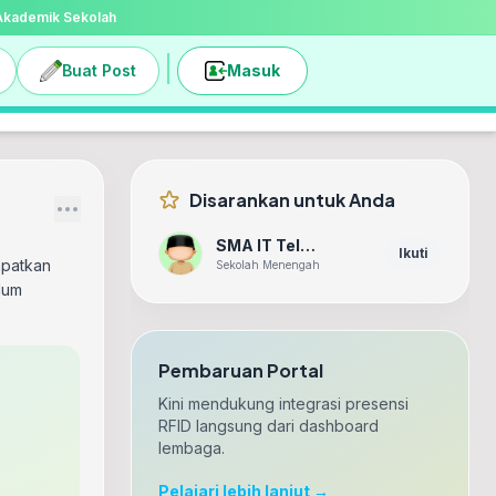
 Akademik Sekolah
|
Buat Post
Masuk
Disarankan untuk Anda
SMA IT Teladan
Ikuti
apatkan
Sekolah Menengah
lum
Pembaruan Portal
Kini mendukung integrasi presensi
RFID langsung dari dashboard
lembaga.
Pelajari lebih lanjut →