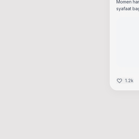
Momen har
syafaat ba
1.2k