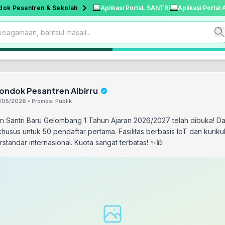
dok Pesantren & Sekolah
Aplikasi PortaL SANTRI
Aplikasi Portal
ondok Pesantren Albirru
/05/2026 • Promosi Publik
n Santri Baru Gelombang 1 Tahun Ajaran 2026/2027 telah dibuka! D
husus untuk 50 pendaftar pertama. Fasilitas berbasis IoT dan kuriku
standar internasional. Kuota sangat terbatas! ✨🕌